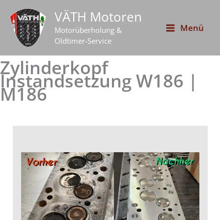
Zum
VÄTH Motoren
Inhalt
Menü
Motorüberholung &
springen
Oldtimer-Service
Zylinderkopf
Instandsetzung W186 |
M186